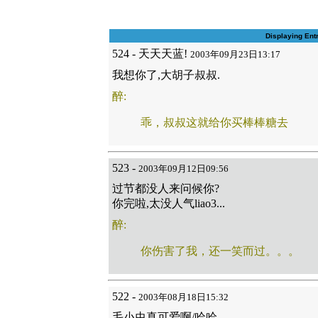
Displaying Ent
524 - 天天天蓝!
2003年09月23日13:17
我想你了,大胡子叔叔.
醉:
乖，叔叔这就给你买棒棒糖去
523 -
2003年09月12日09:56
过节都没人来问候你?
你完啦,太没人气liao3...
醉:
你伤害了我，还一笑而过。。。
522 -
2003年08月18日15:32
毛小虫真可爱啊/哈哈