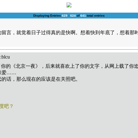
Displaying Entries
629
-
624
of
641
total entries
的留言，就觉着日子过得真的是快啊。想着快到年底了，想着那
blcu
了你的《北京一夜》，后来就喜欢上了你的文字，从网上载了你
张爱……
恋的话，那么现在的应该是在关照吧。
度吧？