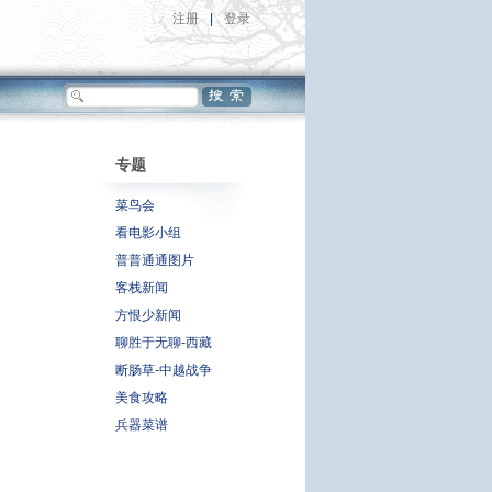
注册
|
登录
专题
菜鸟会
看电影小组
普普通通图片
客栈新闻
方恨少新闻
聊胜于无聊-西藏
断肠草-中越战争
美食攻略
兵器菜谱