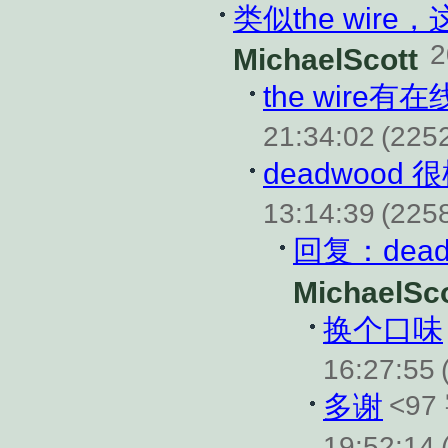
类似the wir
2
MichaelScott
the wire
21:34:02
(225
deadwood 
13:14:39
(225
回复：dead
MichaelSco
换个口味
16:27:55
<97
多谢
19:52:14