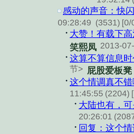
感动的声音：快闪
09:28:49
(3531)
[0/
大赞！有载下高清
2013-07-
笑熙凤
这算不算信息时
节>
屁股爱板凳
这个情调真不错
11:45:55
(2204)
大陆也有，可
20:26:01
(208
回复：这个情