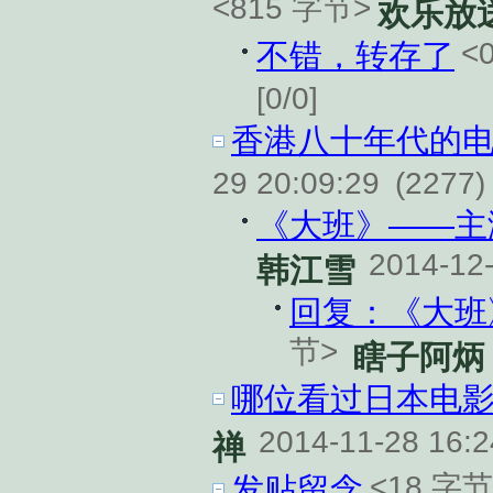
<815 字节>
欢乐放
<
不错，转存了
[0/0]
香港八十年代的
29 20:09:29
(2277)
《大班》——主演
2014-12-
韩江雪
回复：《大班
节>
瞎子阿炳
哪位看过日本电影
2014-11-28 16:
禅
<18 字节
发贴留念