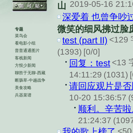
2019-05-16 21:
山
深爱着 也曾争吵过
微笑的细风拂过脸
专题
菜鸟会
<129
test (part II)
看电影小组
(1393)
[0/0]
普普通通图片
客栈新闻
<13
回复：test
方恨少新闻
14:11:29
(1031)
聊胜于无聊-西藏
断肠草-中越战争
请回应观片是否
美食攻略
兵器菜谱
10-20 15:36:57
(
顺利。辛苦啦
21:24:37
(109
<5
我的歌上榜了