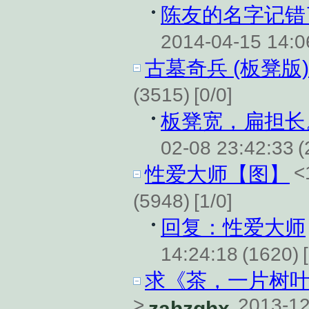
陈友的名字记错了
2014-04-15 14:0
古墓奇兵 (板凳版)
(3515)
[0/0]
板凳宽，扁担长
02-08 23:42:33
(
<
性爱大师【图】
(5948)
[1/0]
回复：性爱大师
14:24:18
(1620)
求《茶，一片树叶
>
2013-12
zahzghx