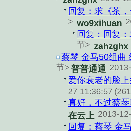
回复：求《茶，
>
2
wo9xihuan
回复：回复：
节>
zahzghx
蔡琴 金马50组曲 线
节>
2013-
普普通通
爱你衰老的脸上
27 11:36:57
(261
真好，不过蔡琴嗓
2013-12-
在云上
回复：蔡琴 金马50