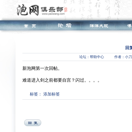
回
论坛：
帮助中心
作者：小刀
新泡网第一次回帖。
难道进入剑之前都要自宫？闪过。。。。
标签：
添加标签