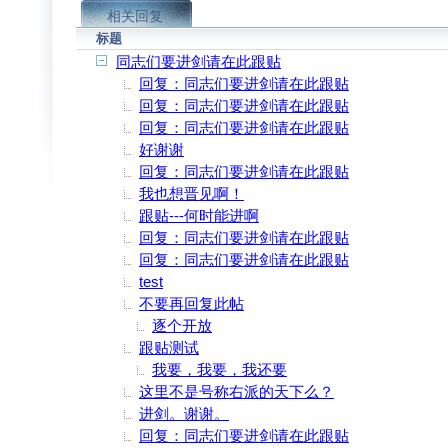
相关回复
标题
同志们要进剑请在此跟贴
回复：同志们要进剑请在此跟贴
回复：同志们要进剑请在此跟贴
回复：同志们要进剑请在此跟贴
好谢谢
回复：同志们要进剑请在此跟贴
我也想晋见啊！
跟贴---何时能进啊
回复：同志们要进剑请在此跟贴
回复：同志们要进剑请在此跟贴
test
不要再回复此帖
逐个开放
跟贴测试
我要，我要，我还要
这里不是号称右派的天下么？
进剑。谢谢。
回复：同志们要进剑请在此跟贴