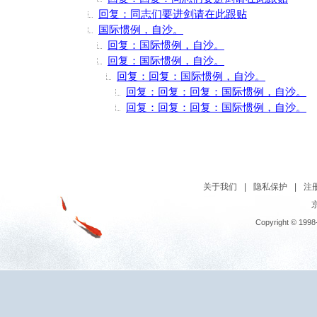
回复：同志们要进剑请在此跟贴
国际惯例，自沙。
回复：国际惯例，自沙。
回复：国际惯例，自沙。
回复：回复：国际惯例，自沙。
回复：回复：回复：国际惯例，自沙。
回复：回复：回复：国际惯例，自沙。
关于我们
|
隐私保护
|
注
京
Copyright © 1998