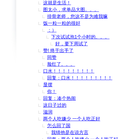
这就是生活！
图太小，求单品大图。。。
排骨老师，您这不是为难我嘛
饭一粒一粒的很好
：）
下次试试泡1个小时的。。。
好，要下周试了
赞! 终于出手了
同赞
脸红了。。。
口水！！！！！！！！！
回复：口水！！！！！！！！！
显摆
你！
回复：凑个热闹
这日子过的
滋润
两个人吃嫌少 一个人吃正好
怎么回了国
我猜他是在说方言