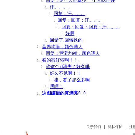
回复：两个人吃嫌少 一个人吃正好
汗。。。
回复：汗。。。
回复：回复：汗。。。
回复：回复：回复：汗。。。
好啊
回错了.回铸铁的
营养均衡，颜色诱人
回复：营养均衡，颜色诱人
看的我好饿啊！！
你这个id消失了好久哦
好久不见啊！！
哇，看了那么多啊
嘿嘿！
这图编辑的真漂亮^_^
关于我们
|
隐私保护
|
注
京