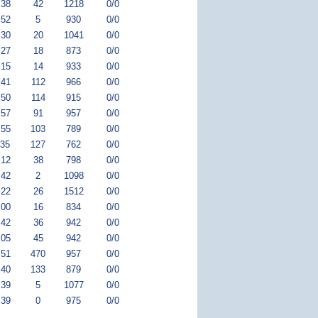
:38
42
1218
0/0
:52
5
930
0/0
:30
20
1041
0/0
:27
18
873
0/0
:15
14
933
0/0
:41
112
966
0/0
:50
114
915
0/0
:57
91
957
0/0
:55
103
789
0/0
:35
127
762
0/0
:12
38
798
0/0
:42
2
1098
0/0
:22
26
1512
0/0
:00
16
834
0/0
:42
36
942
0/0
:05
45
942
0/0
:51
470
957
0/0
:40
133
879
0/0
:39
5
1077
0/0
:39
0
975
0/0