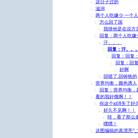
这日子过的
滋润
两个人吃嫌少 一个
怎么回了国
我猜他是在说方
回复：两个人吃嫌
汗。。。
回复：汗。。
回复：回复
回复：回
好啊
回错了.回铸铁的
营养均衡，颜色诱人
回复：营养均衡，
看的我好饿啊！！
你这个id消失了好
好久不见啊！！
哇，看了那么
嘿嘿！
这图编辑的真漂亮^_