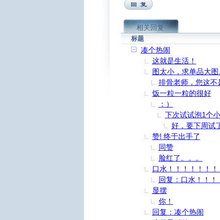
相关回复
标题
凑个热闹
这就是生活！
图太小，求单品大图
排骨老师，您这不
饭一粒一粒的很好
：）
下次试试泡1个
好，要下周试
赞! 终于出手了
同赞
脸红了。。。
口水！！！！！！！
回复：口水！！！
显摆
你！
回复：凑个热闹