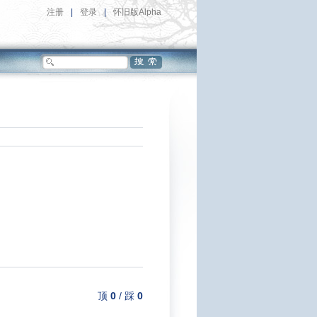
注册
|
登录
|
怀旧版Alpha
顶
0
/
踩
0