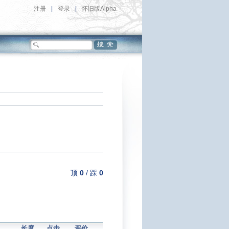
注册
|
登录
|
怀旧版Alpha
顶
0
/
踩
0
长度
点击
评价