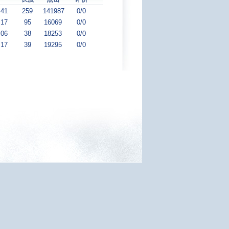
:41
259
141987
0/0
:17
95
16069
0/0
:06
38
18253
0/0
:17
39
19295
0/0