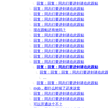
回复：回复：同志们要进剑请在此跟贴
回复：同志们要进剑请在此跟贴
回复：同志们要进剑请在此跟贴
回复：同志们要进剑请在此跟贴
回复：同志们要进剑请在此跟贴
现在跟帖还有效吗？
回复：同志们要进剑请在此跟贴
回复：同志们要进剑请在此跟贴
回复：同志们要进剑请在此跟贴
回复：同志们要进剑请在此跟贴
回复：同志们要进剑请在此跟贴
回复：同志们要进剑请在此跟贴
回复：回复：同志们要进剑请在此跟贴
回复：回复：回复：同志们要进剑请在此
回复：回复：回复：回复：同志们要进剑
回复：回复：同志们要进剑请在此跟贴
mgb，都什么时候了还来这套
回复：同志们要进剑请在此跟贴
回复：同志们要进剑请在此跟贴
可以开通这个不？