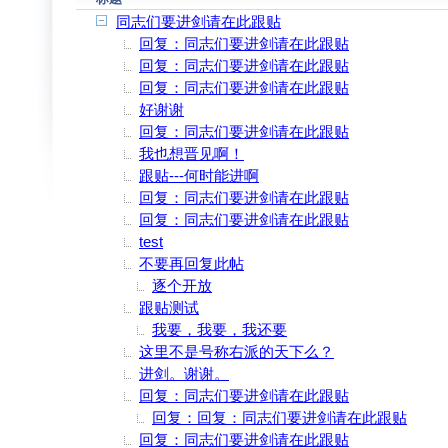
同志们要进剑请在此跟贴
回复：同志们要进剑请在此跟贴
回复：同志们要进剑请在此跟贴
回复：同志们要进剑请在此跟贴
好谢谢
回复：同志们要进剑请在此跟贴
我也想晋见啊！
跟贴---何时能进啊
回复：同志们要进剑请在此跟贴
回复：同志们要进剑请在此跟贴
test
不要再回复此帖
逐个开放
跟贴测试
我要，我要，我还要
这里不是号称右派的天下么？
进剑。谢谢。
回复：同志们要进剑请在此跟贴
回复：回复：同志们要进剑请在此跟贴
回复：同志们要进剑请在此跟贴