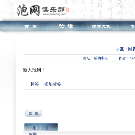
回复：回
论坛：
帮助中心
作者：gxj
新人报到！
标签：
添加标签
相关回复
标题