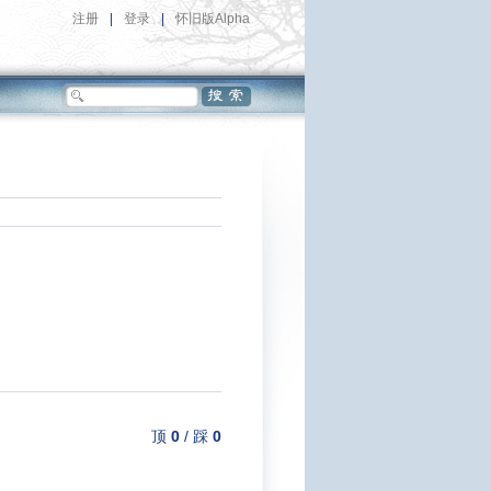
注册
|
登录
|
怀旧版Alpha
顶
0
/
踩
0