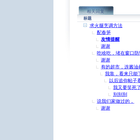
相关回复
标题
求火腿烹调方法
配春笋
友情提醒
谢谢
吃啥吃，堵在窗口防
谢谢
有的超市，连酱油
我靠，看来只能
以后追你帖子
我又要笑死
别别别
说我们家做过的，
谢谢