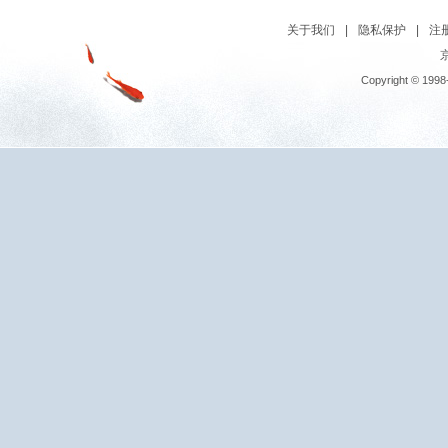
关于我们
|
隐私保护
|
注
京
Copyright © 1998