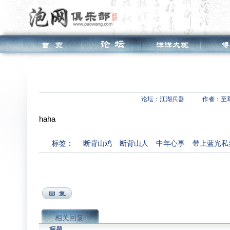
论坛：
江湖兵器
作者：至
haha
标签：
断背山鸡
断背山人
中年心事
带上蓝光私
相关回复
标题