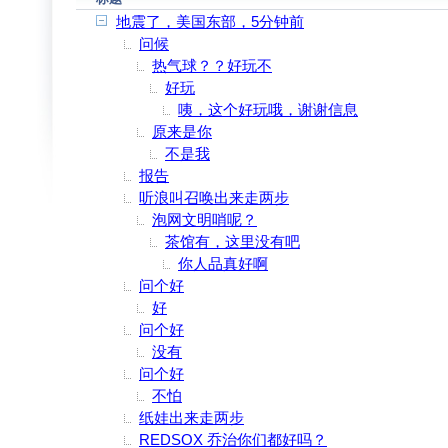
地震了，美国东部，5分钟前
问候
热气球？？好玩不
好玩
咦，这个好玩哦，谢谢信息
原来是你
不是我
报告
听浪叫召唤出来走两步
泡网文明哨呢？
茶馆有，这里没有吧
你人品真好啊
问个好
好
问个好
没有
问个好
不怕
纸娃出来走两步
REDSOX 乔治你们都好吗？