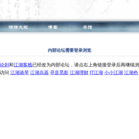
内部论坛需要登录浏览
论剑
和
江湖客栈
已经改为内部论坛，请点右上角链接登录后再继续
续访问
江湖谈琴
江湖兵器
寻音觅影
江湖理财
IT江湖
小小江湖
江湖色