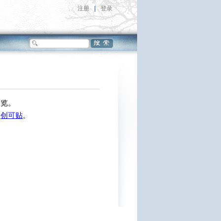
注册
|
登录
浏览。
创可贴
。