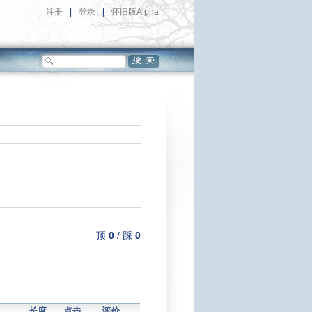
注册
|
登录
|
怀旧版Alpha
顶
0
/
踩
0
长度
点击
评价