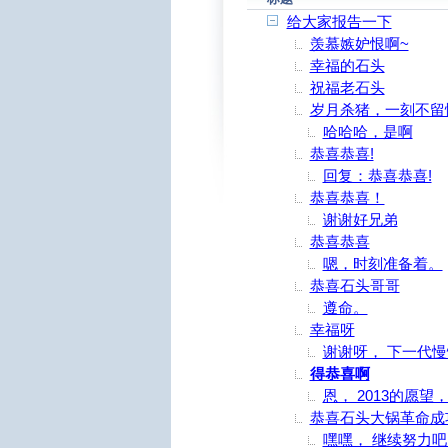
给大家报告一下
羡慕嫉妒恨啊~
幸福的石头
祝福老石头
岁月杀猪，一刻不留
哈哈哈，是啊
恭喜恭喜!
回复：恭喜恭喜!
恭喜恭喜！
谢谢好兄弟
恭喜恭喜
嗯，时刻准备着。
恭喜石头哥哥
遵命。
幸福呀
谢谢呀， 下一代
得恭喜啊
恩， 2013的愿
恭喜石头大锅革命成
嘿嘿， 继续努力吧