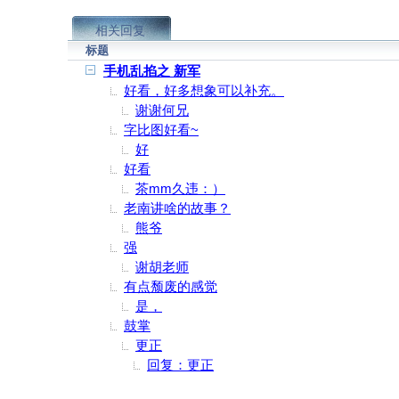
相关回复
标题
手机乱掐之 新军
好看，好多想象可以补充。
谢谢何兄
字比图好看~
好
好看
茶mm久违：）
老南讲啥的故事？
熊爷
强
谢胡老师
有点颓废的感觉
是，
鼓掌
更正
回复：更正