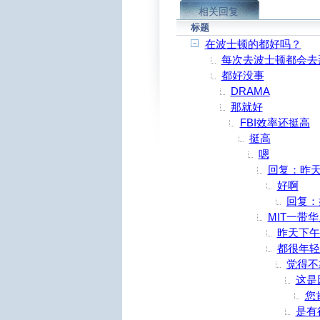
相关回复
标题
在波士顿的都好吗？
每次去波士顿都会去
都好没事
DRAMA
那就好
FBI效率还挺高
挺高
嗯
回复：昨
好啊
回复：
MIT一带
昨天下午
都很年轻
觉得不
这是
您
是有