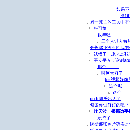
大
如果不
抓到
周一死亡的三人中有
好可怜
很年轻
三个人过去看
会长你还没有回我的
我错了，原来是我
平安平安，谢谢abb
那个。。。
呵呵太好了
55 视频好
这个呢
这个
dodo隔壁出现了
倔倔你也好好的吧？
昨天波士顿那边手
疏忽了
隔壁那张照片确实是