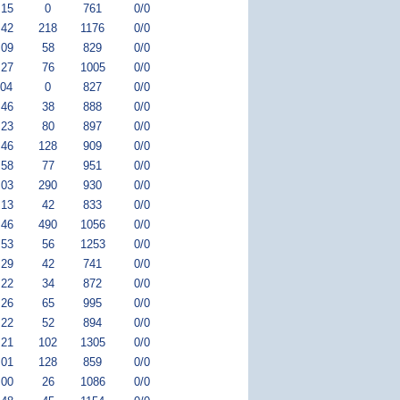
:15
0
761
0/0
:42
218
1176
0/0
:09
58
829
0/0
:27
76
1005
0/0
:04
0
827
0/0
:46
38
888
0/0
:23
80
897
0/0
:46
128
909
0/0
:58
77
951
0/0
:03
290
930
0/0
:13
42
833
0/0
:46
490
1056
0/0
:53
56
1253
0/0
:29
42
741
0/0
:22
34
872
0/0
:26
65
995
0/0
:22
52
894
0/0
:21
102
1305
0/0
:01
128
859
0/0
:00
26
1086
0/0