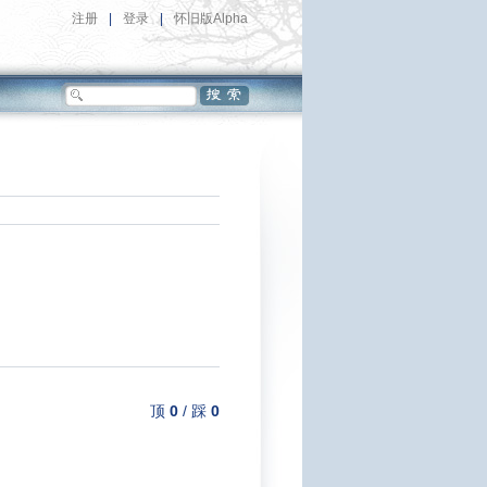
注册
|
登录
|
怀旧版Alpha
顶
0
/
踩
0