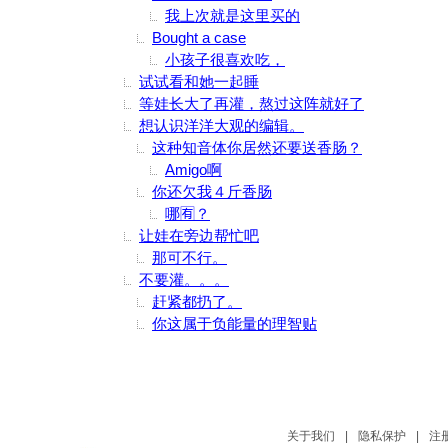
我上次就是这里买的
Bought a case
小孩子很喜欢吃，
试试看和她一起睡
等娃长大了再灌，熬过这阵就好了
想认识洋洋大观的编辑。
这种知音体你居然还要送香肠？
Amigo啊
你还欠我４斤香肠
哪🈶？
让娃在旁边帮忙吧
那可不行。
不要灌。。。
赶紧都扔了。
你这属于负能量的理智贴
关于我们
|
隐私保护
|
注