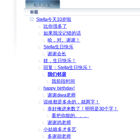
相关回复
标题
Stella今天10岁啦
比你强多了
如果我没记错的话
哈，对。谢谢！
Stella生日快乐
谢谢会长
娃，生日快乐！
回复：Stella生日快乐！
我们邻居
我前段时间
happy birthday!
谢谢diwa老师
说啥都是多余的，就两字！
幸好俺进来数了！明明是30个字！
看把你能的。。。
谢谢鸡老师
小姑娘多才多艺
多谢胡老师