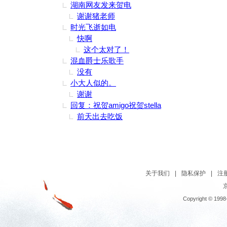
湖南网友发来贺电
谢谢猪老师
时光飞逝如电
快啊
这个太对了！
混血爵士乐歌手
没有
小大人似的。
谢谢
回复：祝贺amigo祝贺stella
前天出去吃饭
关于我们
|
隐私保护
|
注
京
Copyright © 1998