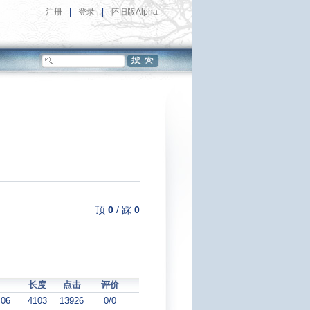
注册
|
登录
|
怀旧版Alpha
顶
0
/
踩
0
长度
点击
评价
:06
4103
13926
0/0