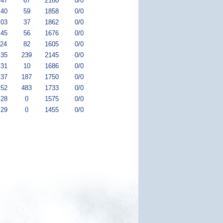
:47
67
2160
0/0
:40
59
1858
0/0
:03
37
1862
0/0
:45
56
1676
0/0
:24
82
1605
0/0
:35
239
2145
0/0
:31
10
1686
0/0
:37
187
1750
0/0
:52
483
1733
0/0
:28
0
1575
0/0
:29
0
1455
0/0