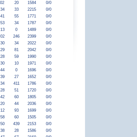
:02
20
1584
0/0
:34
33
2215
0/0
:41
55
1771
0/0
:53
34
1787
0/0
:13
0
1489
0/0
:02
246
2399
0/0
:30
34
2022
0/0
:29
81
2042
0/0
:28
59
1990
0/0
:30
10
1971
0/0
:44
0
1696
0/0
:39
27
1652
0/0
:34
411
1786
0/0
:28
51
1720
0/0
:42
60
1805
0/0
:20
44
2036
0/0
:12
93
1699
0/0
:58
60
1505
0/0
:50
439
2153
0/0
:38
28
1586
0/0