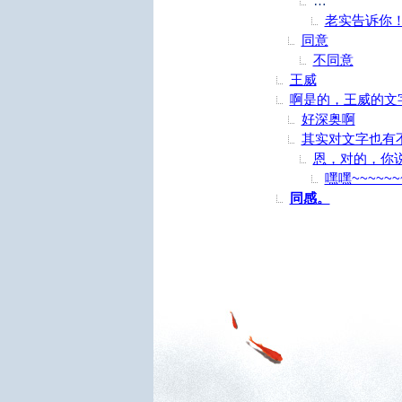
冯唐文字不觉
老实告诉你
同意
不同意
王威
啊是的，王威的文
好深奥啊
其实对文字也有
恩，对的，你
嘿嘿~~~~~~
同感。