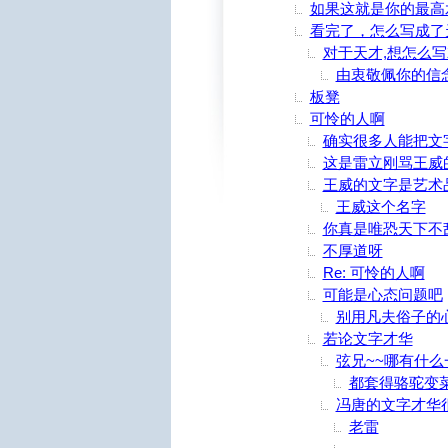
如果这就是你的最高
看完了，怎么写成了
对于天才,想怎么
由衷敬佩你的信
板凳
可怜的人啊
确实很多人能把文
这是雷立刚骂王威
王威的文字是艺术
王威这个名字
你真是唯恐天下不
不厚道呀
Re: 可怜的人啊
可能是心态问题吧
别用凡夫俗子的
若论文字才华
弦兄~~哪有什
都套得骆驼变
冯唐的文字才华
老雷