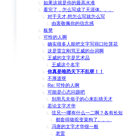
如果这就是你的最高水准
看完了，怎么写成了天涯体。。。
对于天才,想怎么写就怎么写
由衷敬佩你的信念感
板凳
可怜的人啊
确实很多人能把文字写得口吐莲花
这是雷立刚骂王威的台词啊
王威的文字是艺术品
王威这个名字
你真是唯恐天下不乱呀！！
不厚道呀
Re: 可怜的人啊
可能是心态问题吧
别用凡夫俗子的心来乱猜天才
若论文字才华
弦兄~~哪有什么一二啊？各有长短
都套得骆驼变菜狗了。。。
冯唐的文字才华很一般
老雷