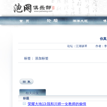
你真
论坛：
江湖谈琴
作者：李
标签：
添加标签
相关回复
标题
荣耀大地13:我和川师一女教师的偷情