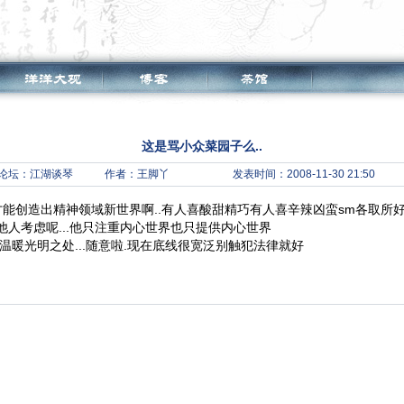
这是骂小众菜园子么..
论坛：
江湖谈琴
作者：王脚丫
发表时间：2008-11-30 21:50
能创造出精神领域新世界啊..有人喜酸甜精巧有人喜辛辣凶蛮sm各取所好..
人考虑呢...他只注重内心世界也只提供内心世界
温暖光明之处...随意啦.现在底线很宽泛别触犯法律就好