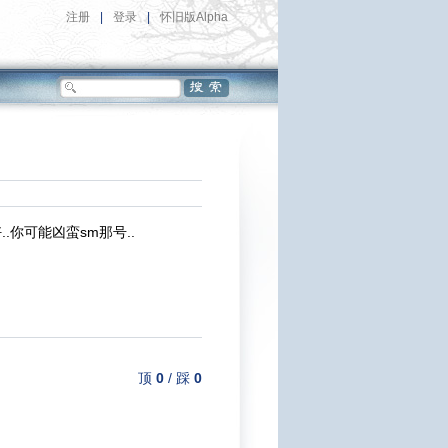
注册
|
登录
|
怀旧版Alpha
你可能凶蛮sm那号..
顶
0
/
踩
0