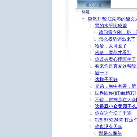
相关回复
标题
突然开骂:江湖琴的酸文
骂的水平比较差
请问雷立刚，您上
怎么权势还出来了
哈哈，太可爱了
哈哈，竟然才看到
你该去看心理医生了
看来你是真爱这帮酸
挺一下
这样子不好
兄弟，胸中有善，所
世界因你(们)而精彩!
不错，财神是在大众
这是骂小众菜园子么.
你在这个坛子里骂
028-87522430
你也没有天赋
那是奈保尔