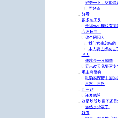
好奇一下，这ID是
同好奇
好看
很多包工头
觉得你心理也有问
心理扭曲、
你个阴阳人
我们女生总结的
本人要去嫖妓去
匠人
他就是一只胸鹰
看来改天我要写专
毛主席附身..
毛确实深谙中国的
息怒，息怒
回一贴
谨遵懿旨
这是炒股炒赢了还是
当然是炒赢了.
好看