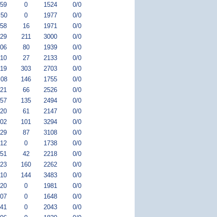
:59
0
1524
0/0
:50
0
1977
0/0
:58
16
1971
0/0
:29
211
3000
0/0
:06
80
1939
0/0
:10
27
2133
0/0
:19
303
2703
0/0
:08
146
1755
0/0
:21
66
2526
0/0
:57
135
2494
0/0
:20
61
2147
0/0
:02
101
3294
0/0
:29
87
3108
0/0
:12
0
1738
0/0
:51
42
2218
0/0
:23
160
2262
0/0
:10
144
3483
0/0
:20
0
1981
0/0
:07
0
1648
0/0
:41
0
2043
0/0