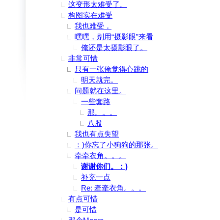
这变形太难受了。
构图实在难受
我也难受，
嘿嘿，别用“摄影眼”来看
俺还是太摄影眼了。
非常可惜
只有一张俺觉得心跳的
明天就完。
问题就在这里。
一些套路
那。。。
八股
我也有点失望
：)你忘了小狗狗的那张。
牵牵衣角。。。
谢谢你们。：)
补充一点
Re: 牵牵衣角。。。
有点可惜
是可惜