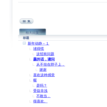
相关回复
标题
新年动静－１
堵得慌
这招有问题
题外话，请问
从不挂在脖子上，
谢谢
喜欢这种感觉
喔
是吗？
受益非浅
不敢当，
很喜欢。