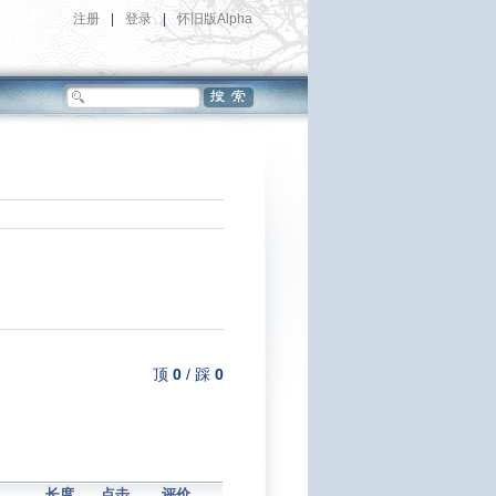
注册
|
登录
|
怀旧版Alpha
顶
0
/
踩
0
长度
点击
评价