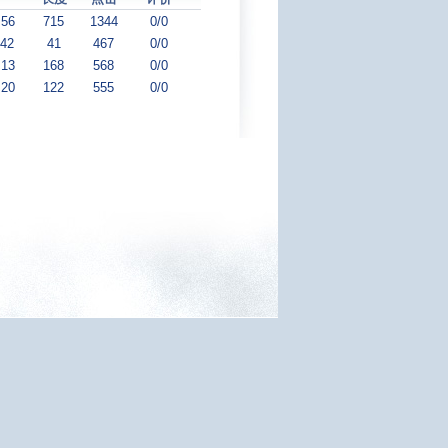
:56
715
1344
0/0
:42
41
467
0/0
:13
168
568
0/0
:20
122
555
0/0