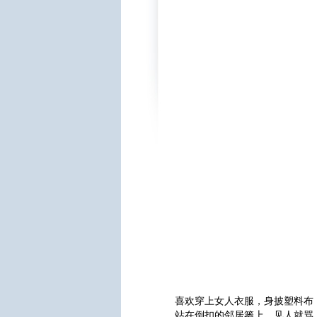
喜欢穿上女人衣服，身披塑料布
站在倒扣的邻居篓上，见人就骂