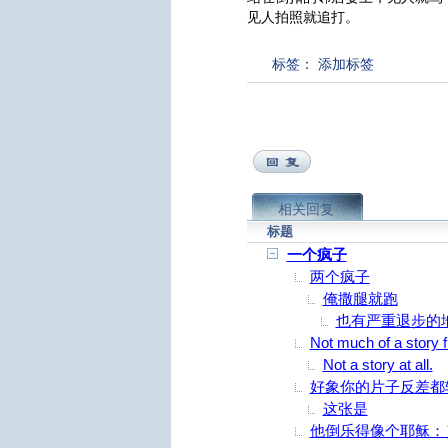
见人拍照就追打。
标签：
添加标签
相关回复
标题
一个疯子
两个疯子
俺撒腿就跑
也有严重退步的
Not much of a story fr
Not a story at all.
好象你的片子反差都
这张是
他倒乐得像个耶稣：