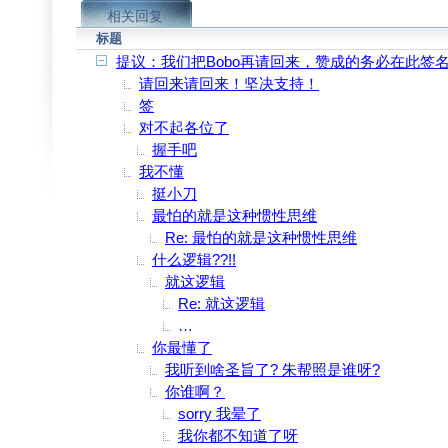
相关回复
标题
提议：我们把Bobo再请回来，赞成的务必在此签
请回来请回来！坚决支持！
签
对不起各位了
握手吧
我不懂
挺小刀
最怕的就是这种惯性思维
Re: 最怕的就是这种惯性思维
什么逻辑??!!
就这逻辑
Re: 就这逻辑
俺错了 就当我喝多了说胡话吧 大家别搭
你最懂了
我听到啥圣旨了? 朱帮照是谁呀?
你谁啊？
sorry 我晕了
我你都不知道了呀