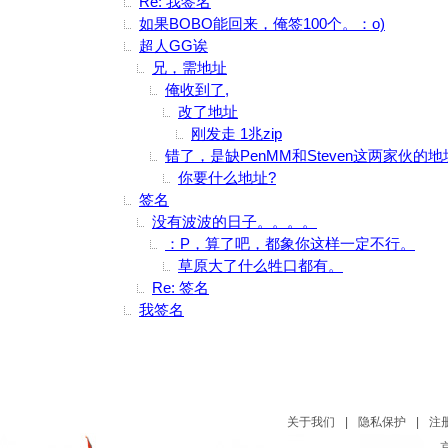
Re: 我签名
如果BOBO能回来，俺签100个。：o)
超人GG诶
兄，需地址
俺收到了,
改了地址
刚发走 1兆zip
错了，是缺PenMM和Steven这两家伙的地
你要什么地址?
签名
没有波波的日子。。。。
：P，算了吧，都象你这样一定不行。
草原大了什么牲口都有。
Re: 签名
我签名
关于我们
|
隐私保护
|
注
京