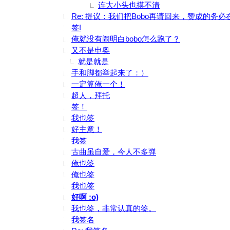
连大小头也摸不清
Re: 提议：我们把Bobo再请回来，赞成的务
签!
俺就没有闹明白bobo怎么跑了？
又不是申奥
就是就是
手和脚都举起来了：）
一定算俺一个！
超人，拜托
签！
我也签
好主意！
我签
古曲虽自爱，今人不多弹
俺也签
俺也签
我也签
好啊 :o)
我也签，非常认真的签。
我签名