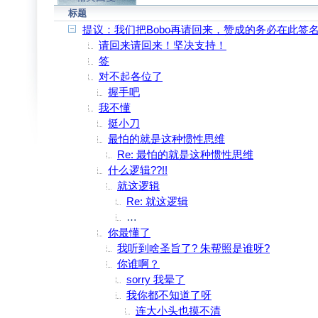
标题
提议：我们把Bobo再请回来，赞成的务必在此签
请回来请回来！坚决支持！
签
对不起各位了
握手吧
我不懂
挺小刀
最怕的就是这种惯性思维
Re: 最怕的就是这种惯性思维
什么逻辑??!!
就这逻辑
Re: 就这逻辑
俺错了 就当我喝多了说胡话吧 大家别搭
你最懂了
我听到啥圣旨了? 朱帮照是谁呀?
你谁啊？
sorry 我晕了
我你都不知道了呀
连大小头也摸不清