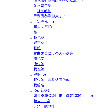
俺就没有闹明白bobo怎么跑了？
又不是申奥
就是就是
手和脚都举起来了：）
一定算俺一个！
超人，拜托
签！
我也签
好主意！
我签
古曲虽自爱，今人不多弹
俺也签
俺也签
我也签
好啊 :o)
我也签，非常认真的签。
我签名
Re: 我签名
如果BOBO能回来，俺签100个。：o)
超人GG诶
兄，需地址