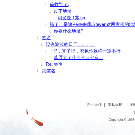
俺收到了,
改了地址
刚发走 1兆zip
错了，是缺PenMM和Steven这两家伙的地
你要什么地址?
签名
没有波波的日子。。。。
：P，算了吧，都象你这样一定不行。
草原大了什么牲口都有。
Re: 签名
我签名
关于我们
|
隐私保护
|
注
京
Copyright © 1998