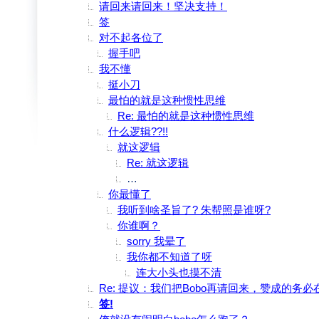
请回来请回来！坚决支持！
签
对不起各位了
握手吧
我不懂
挺小刀
最怕的就是这种惯性思维
Re: 最怕的就是这种惯性思维
什么逻辑??!!
就这逻辑
Re: 就这逻辑
俺错了 就当我喝多了说胡话吧 大家别搭
你最懂了
我听到啥圣旨了? 朱帮照是谁呀?
你谁啊？
sorry 我晕了
我你都不知道了呀
连大小头也摸不清
Re: 提议：我们把Bobo再请回来，赞成的务
签!