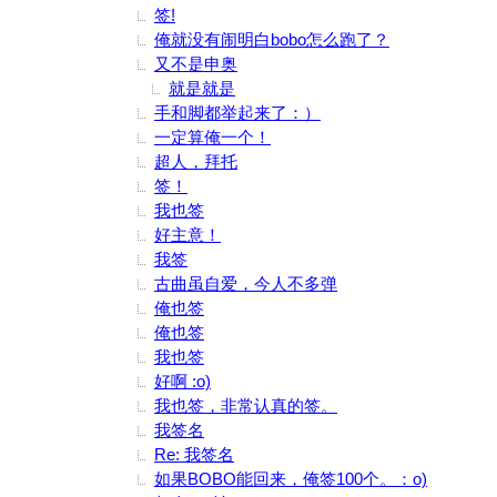
签!
俺就没有闹明白bobo怎么跑了？
又不是申奥
就是就是
手和脚都举起来了：）
一定算俺一个！
超人，拜托
签！
我也签
好主意！
我签
古曲虽自爱，今人不多弹
俺也签
俺也签
我也签
好啊 :o)
我也签，非常认真的签。
我签名
Re: 我签名
如果BOBO能回来，俺签100个。：o)