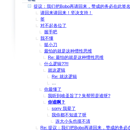
提议：我们把Bobo再请回来，赞成的务必在此签
请回来请回来！坚决支持！
签
对不起各位了
握手吧
我不懂
挺小刀
最怕的就是这种惯性思维
Re: 最怕的就是这种惯性思维
什么逻辑??!!
就这逻辑
Re: 就这逻辑
俺错了 就当我喝多了说胡话吧 大家别搭
你最懂了
我听到啥圣旨了? 朱帮照是谁呀?
你谁啊？
sorry 我晕了
我你都不知道了呀
连大小头也摸不清
Re: 提议：我们把Bobo再请回来，赞成的务