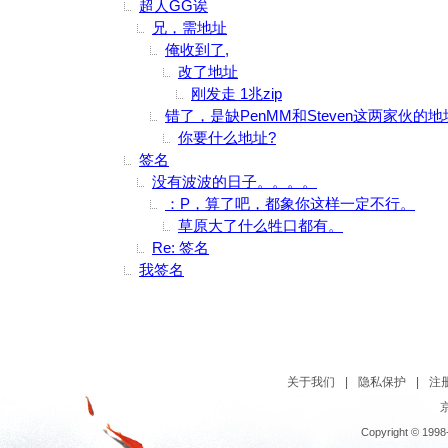
超人GG诶
兄，需地址
俺收到了,
改了地址
刚发走 1兆zip
错了，是缺PenMM和Steven这两家伙的地
你要什么地址?
签名
没有波波的日子。。。。
：P，算了吧，都象你这样一定不行。
草原大了什么牲口都有。
Re: 签名
我签名
关于我们
|
隐私保护
|
注
京
Copyright © 1998