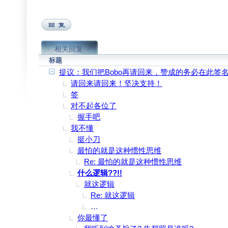
相关回复
标题
提议：我们把Bobo再请回来，赞成的务必在此签
请回来请回来！坚决支持！
签
对不起各位了
握手吧
我不懂
挺小刀
最怕的就是这种惯性思维
Re: 最怕的就是这种惯性思维
什么逻辑??!!
就这逻辑
Re: 就这逻辑
俺错了 就当我喝多了说胡话吧 大家别搭
你最懂了