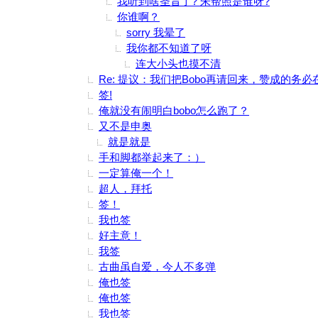
我听到啥圣旨了? 朱帮照是谁呀?
你谁啊？
sorry 我晕了
我你都不知道了呀
连大小头也摸不清
Re: 提议：我们把Bobo再请回来，赞成的务
签!
俺就没有闹明白bobo怎么跑了？
又不是申奥
就是就是
手和脚都举起来了：）
一定算俺一个！
超人，拜托
签！
我也签
好主意！
我签
古曲虽自爱，今人不多弹
俺也签
俺也签
我也签