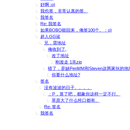
好啊 :o)
我也签，非常认真的签。
我签名
Re: 我签名
如果BOBO能回来，俺签100个。：o)
超人GG诶
兄，需地址
俺收到了,
改了地址
刚发走 1兆zip
错了，是缺PenMM和Steven这两家伙的地
你要什么地址?
签名
没有波波的日子。。。。
：P，算了吧，都象你这样一定不行。
草原大了什么牲口都有。
Re: 签名
我签名