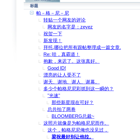
标题
帕－格－尼－尼
转贴一个网友的评论
网友的名字是：zeyez
祝贺一下
新发现！
拜托,哪位把所有跟帖整理成一篇文章.
Re: 哇，真霸道！
抱歉，来迟了。这张真好。
Good ID!
漂亮的让人受不了
谢天、谢地、谢人、谢幕。
多少个帕格尼尼彩抓到这一瞬的？
"光速"
那些新星现在可好？
总共拍了两卷
BLOOMBERG总裁~
这照片就像是为帕格尼尼而作。
这个，帕格尼尼俺也没见过，
梁祝最好别让他拉。