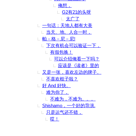
俺想，
G2有21的头呀
太广了
一句话：天地人都有大美
当天、地、人合一时，
帕－格－尼－尼!
下次有机会可以验证一下，
有假包换！
可以介绍俺看一下吗？
应该是《读者》里的
又是一张，喜欢左边的牌子。
不喜欢框子啦？
好 And 好快。
难为你了，
不难为，不难为。。。
Shishamo，一个好的导演.
只是运气还不错，
哎！