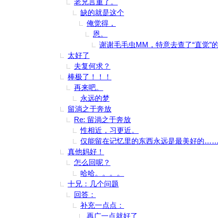
老兄言重了。
缺的就是这个
俺觉得，
恩。
谢谢毛毛虫MM，特意去查了“直觉”
太好了
夫复何求？
棒极了！！！
再来吧。
永远的梦
留淌之于奔放
Re: 留淌之于奔放
性相近，习更近。
仅能留在记忆里的东西永远是最美好的…
真他妈好！
怎么回呢？
哈哈。。。。
十兄：几个问题
回答：
补充一点点：
再广一点就好了