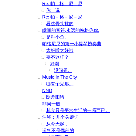
Re: 帕－格－尼－尼
你一说
Re: 帕－格－尼－尼
看这骨头挑的
瞬间的音符,永远的帕格你你.
是种小鱼。
帕格尼尼的第一小提琴协奏曲
太好啦太好啦
要不这样？
好啊
没问题。
Music In The City
哪有个完那。
NND
阴差阳错
非同一般
其实只是平常生活的一瞬而已。
注释：几个关键词
从今天起，
运气不是偶然的