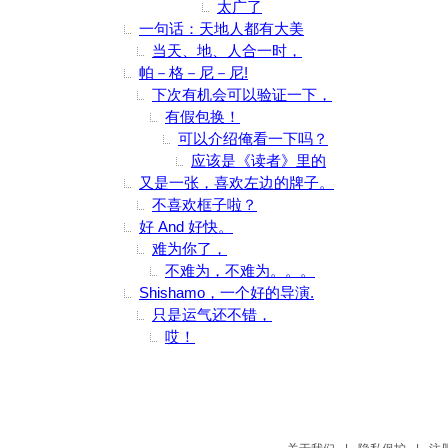
太广了
一句话：天地人都有大美
当天、地、人合一时，
帕－格－尼－尼!
下次有机会可以验证一下，
有假包换！
可以介绍俺看一下吗？
应该是《读者》里的
又是一张，喜欢左边的牌子。
不喜欢框子啦？
好 And 好快。
难为你了，
不难为，不难为。。。
Shishamo，一个好的导演.
只是运气还不错，
哎！