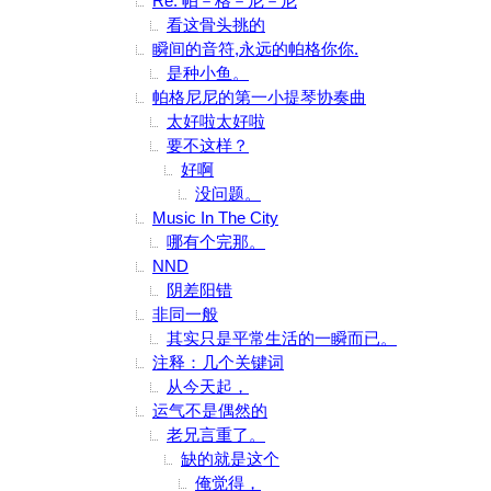
Re: 帕－格－尼－尼
看这骨头挑的
瞬间的音符,永远的帕格你你.
是种小鱼。
帕格尼尼的第一小提琴协奏曲
太好啦太好啦
要不这样？
好啊
没问题。
Music In The City
哪有个完那。
NND
阴差阳错
非同一般
其实只是平常生活的一瞬而已。
注释：几个关键词
从今天起，
运气不是偶然的
老兄言重了。
缺的就是这个
俺觉得，