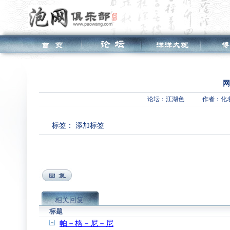
网
论坛：
江湖色
作者：化
标签：
添加标签
相关回复
标题
帕－格－尼－尼