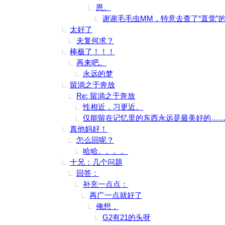
恩。
谢谢毛毛虫MM，特意去查了“直觉”
太好了
夫复何求？
棒极了！！！
再来吧。
永远的梦
留淌之于奔放
Re: 留淌之于奔放
性相近，习更近。
仅能留在记忆里的东西永远是最美好的…
真他妈好！
怎么回呢？
哈哈。。。。
十兄：几个问题
回答：
补充一点点：
再广一点就好了
俺想，
G2有21的头呀