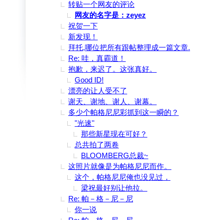
转贴一个网友的评论
网友的名字是：zeyez
祝贺一下
新发现！
拜托,哪位把所有跟帖整理成一篇文章.
Re: 哇，真霸道！
抱歉，来迟了。这张真好。
Good ID!
漂亮的让人受不了
谢天、谢地、谢人、谢幕。
多少个帕格尼尼彩抓到这一瞬的？
"光速"
那些新星现在可好？
总共拍了两卷
BLOOMBERG总裁~
这照片就像是为帕格尼尼而作。
这个，帕格尼尼俺也没见过，
梁祝最好别让他拉。
Re: 帕－格－尼－尼
你一说