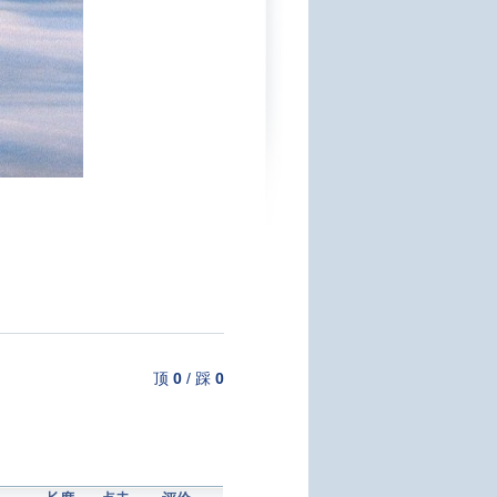
顶
0
/
踩
0