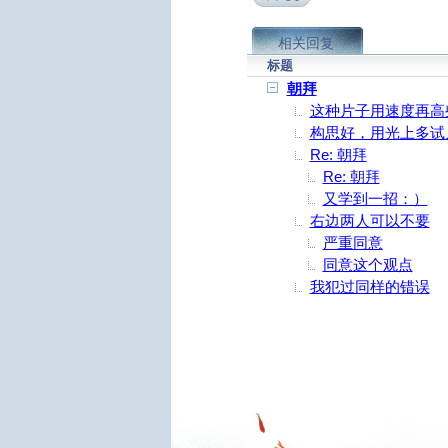
相关回复
标题
朝拜
这种片子用速度再高
构思好，用光上多试
Re: 朝拜
Re: 朝拜
又学到一招：）
右边两人可以不要
严重同意
同意这个观点
我犯过同样的错误