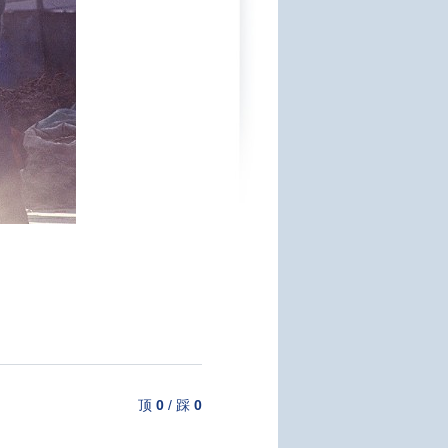
顶
0
/
踩
0