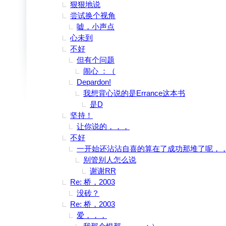
狠狠地说
尝试换个视角
嘘，小声点
心未到
不好
但有个问题
闹心 ：（
Depardon!
我想背心说的是Errance这本书
是D
坚持！
让你说的，，，
不好
一开始还沾沾自喜的算在了成功那堆了呢，
别管别人怎么说
谢谢RR
Re: 桥，2003
没砖？
Re: 桥，2003
爱，，，