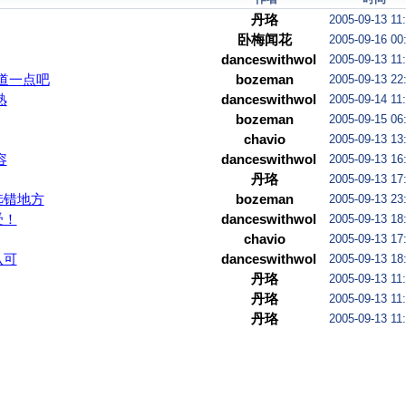
丹珞
2005-09-13 11
卧梅闻花
2005-09-16 00
danceswithwolves
2005-09-13 11
道一点吧
bozeman
2005-09-13 22
熟
danceswithwolves
2005-09-14 11
bozeman
2005-09-15 06
chavio
2005-09-13 13
容
danceswithwolves
2005-09-13 16
丹珞
2005-09-13 17
选错地方
bozeman
2005-09-13 23
受！
danceswithwolves
2005-09-13 18
chavio
2005-09-13 17
认可
danceswithwolves
2005-09-13 18
丹珞
2005-09-13 11
丹珞
2005-09-13 11
丹珞
2005-09-13 11