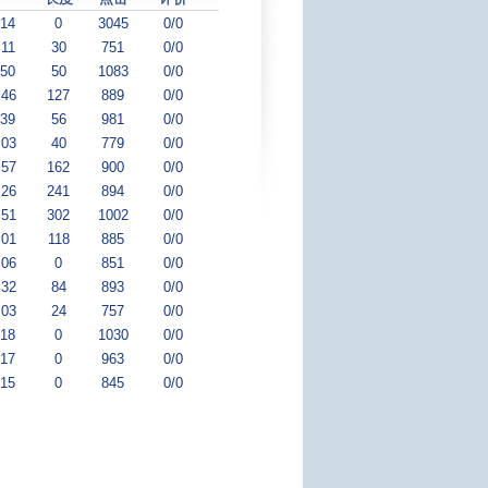
:14
0
3045
0/0
:11
30
751
0/0
:50
50
1083
0/0
:46
127
889
0/0
:39
56
981
0/0
:03
40
779
0/0
:57
162
900
0/0
:26
241
894
0/0
:51
302
1002
0/0
:01
118
885
0/0
:06
0
851
0/0
:32
84
893
0/0
:03
24
757
0/0
:18
0
1030
0/0
:17
0
963
0/0
:15
0
845
0/0