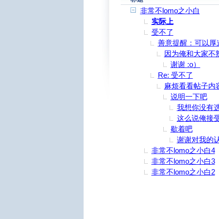
非常不lomo之小白
实际上
受不了
善意提醒：可以厚
因为俺和大家不
谢谢 :o）
Re: 受不了
麻烦看看帖子内
说明一下吧
我想你没有
这么说俺接
歇着吧
谢谢对我的
非常不lomo之小白4
非常不lomo之小白3
非常不lomo之小白2