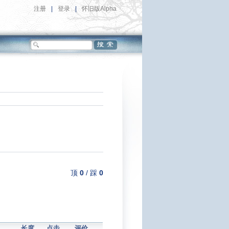
注册
|
登录
|
怀旧版Alpha
顶
0
/
踩
0
长度
点击
评价