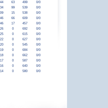
:44
63
499
0/0
:34
99
539
0/0
:09
15
538
0/0
:46
66
609
0/0
:46
17
457
0/0
:26
0
692
0/0
:25
0
615
0/0
:22
0
627
0/0
:20
0
545
0/0
:19
0
684
0/0
:18
0
662
0/0
:17
0
587
0/0
:16
0
640
0/0
:14
0
580
0/0