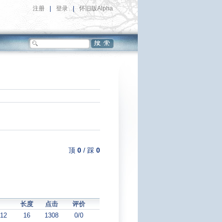
注册
|
登录
|
怀旧版Alpha
顶
0
/
踩
0
长度
点击
评价
:12
16
1308
0/0