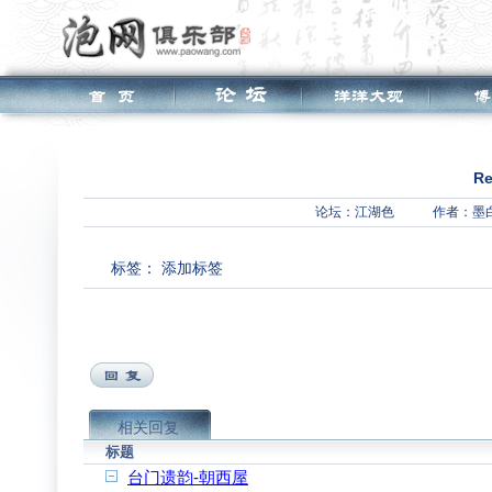
R
论坛：
江湖色
作者：墨
标签：
添加标签
相关回复
标题
台门遗韵-朝西屋