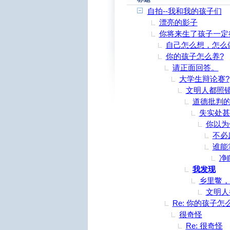
自拍--我和我的孩子们
漂亮的影子
你将来生了孩子一定
自己怎么想，怎么
你的孩子怎么养?
请正面回答。
大学生辩论赛?
文明人都照
道德批判的
失实处甚
你以为
不必
谁能
净
我发现
乡里鳖，
文明人
Re: 你的孩子怎
很奇怪
Re: 很奇怪