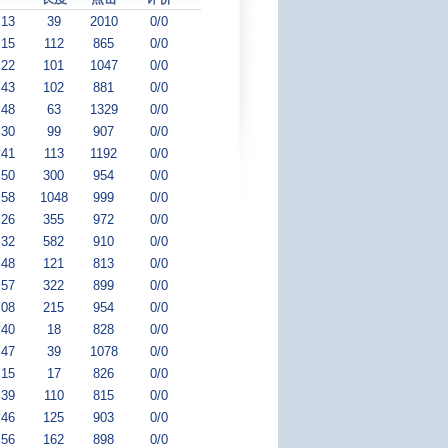
:13
39
2010
0/0
:15
112
865
0/0
:22
101
1047
0/0
:43
102
881
0/0
:48
63
1329
0/0
:30
99
907
0/0
:41
113
1192
0/0
:50
300
954
0/0
:58
1048
999
0/0
:26
355
972
0/0
:32
582
910
0/0
:48
121
813
0/0
:57
322
899
0/0
:08
215
954
0/0
:40
18
828
0/0
:47
39
1078
0/0
:15
17
826
0/0
:39
110
815
0/0
:46
125
903
0/0
:56
162
898
0/0