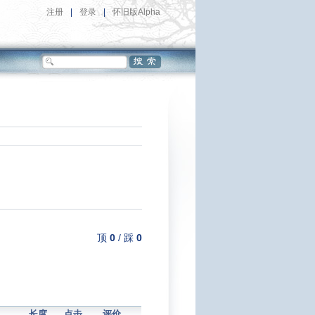
注册
|
登录
|
怀旧版Alpha
顶
0
/
踩
0
长度
点击
评价