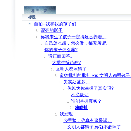
相关回复
标题
自拍--我和我的孩子们
漂亮的影子
你将来生了孩子一定得这么养着。
自己怎么想，怎么做，都无所谓。
你的孩子怎么养?
请正面回答。
大学生辩论赛?
文明人都照镜子。
道德批判的批判 Re: 文明人都照镜子
失实处甚多。
你以为你掌握了真实吗?
不必废话
谁能掌握真实？
净瞎扯
我发现
乡里鳖，你真有蛮呆滞。
文明人都镜子,你就不必照了