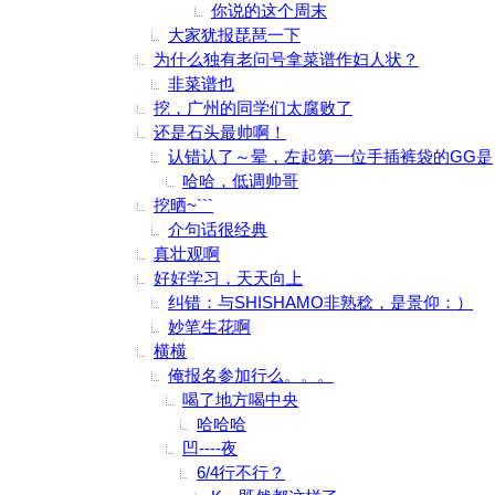
你说的这个周末
大家犹报琵琶一下
为什么独有老问号拿菜谱作妇人状？
非菜谱也
挖，广州的同学们太腐败了
还是石头最帅啊！
认错认了～晕，左起第一位手插裤袋的GG是
哈哈，低调帅哥
挖晒~```
介句话很经典
真壮观啊
好好学习，天天向上
纠错：与SHISHAMO非熟稔，是景仰：）
妙笔生花啊
横横
俺报名参加行么。。。
喝了地方喝中央
哈哈哈
凹----夜
6/4行不行？