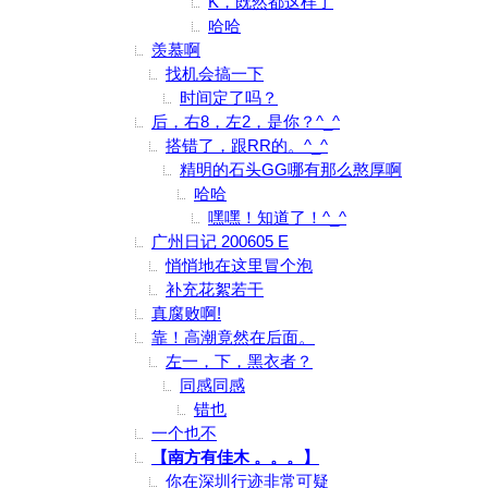
K，既然都这样了
哈哈
羡慕啊
找机会搞一下
时间定了吗？
后，右8，左2，是你？^_^
搭错了，跟RR的。^_^
精明的石头GG哪有那么憨厚啊
哈哈
嘿嘿！知道了！^_^
广州日记 200605 E
悄悄地在这里冒个泡
补充花絮若干
真腐败啊!
靠！高潮竟然在后面。
左一，下，黑衣者？
同感同感
错也
一个也不
【南方有佳木 。。。】
你在深圳行迹非常可疑