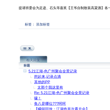
提请班委会为足迹、石头等嘉奖【王爷自制散装高粱酒】各一
标签：
添加标签
相关回复
标题
5.21江湖-色广州聚会全景记录
想起来,记录点滴
其他的PP
太那个我这里有
Re: 5.21江湖-色广州聚会全景记录
嚎！
鱼八是哪位???呵呵
【瞬间回放：江湖色首次看片会】