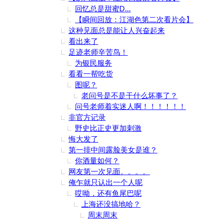
回忆总是甜蜜D...
【瞬间回放：江湖色第二次看片会】
这种见面总是能让人兴奋起来
看出来了
足迹老师辛苦鸟！
为银民服务
看看一帮吃货
图呢？
老问号是不是干什么坏事了？
问号老师着实迷人啊！！！！！！
非官方记录
野史比正史更加刺激
悔大发了
第一排中间露脸美女是谁？
你酒量如何？
网友第一次见面。。。。
俺乍就只认出一个人呢
哎呦，还有鱼尾巴呢
上海还没搞地哈？
周末周末