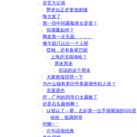
非官方记录
野史比正史更加刺激
悔大发了
第一排中间露脸美女是谁？
你酒量如何？
网友第一次见面。。。。
俺乍就只认出一个人呢
哎呦，还有鱼尾巴呢
上海还没搞地哈？
周末周末
你说的这个周末
大家犹报琵琶一下
为什么独有老问号拿菜谱作妇人状？
非菜谱也
挖，广州的同学们太腐败了
还是石头最帅啊！
认错认了～晕，左起第一位手插裤袋的GG是
哈哈，低调帅哥
挖晒~```
介句话很经典