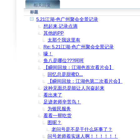
相关回复
标题
5.21江湖-色广州聚会全景记录
想起来,记录点滴
其他的PP
太那个我这里有
Re: 5.21江湖-色广州聚会全景记录
嚎！
鱼八是哪位???呵呵
【瞬间回放：江湖色首次看片会】
回忆总是甜蜜D...
【瞬间回放：江湖色第二次看片会】
这种见面总是能让人兴奋起来
看出来了
足迹老师辛苦鸟！
为银民服务
看看一帮吃货
图呢？
老问号是不是干什么坏事了？
问号老师着实迷人啊！！！！！！