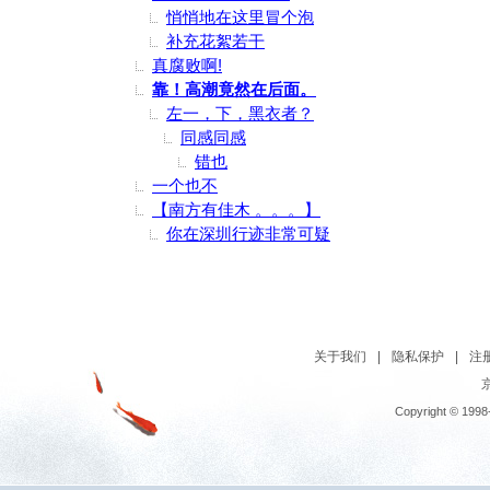
悄悄地在这里冒个泡
补充花絮若干
真腐败啊!
靠！高潮竟然在后面。
左一，下，黑衣者？
同感同感
错也
一个也不
【南方有佳木 。。。】
你在深圳行迹非常可疑
关于我们
|
隐私保护
|
注
京
Copyright © 1998