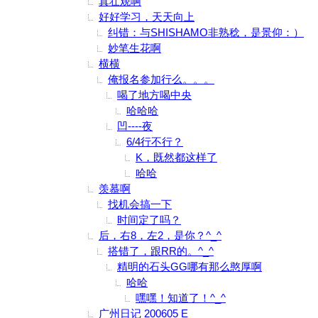
真壮观啊
好好学习，天天向上
纠错：与SHISHAMO非熟稔，是景仰：）
妙笔生花啊
横横
俺报名参加行么。。。
喝了地方喝中央
哈哈哈
凹----夜
6/4行不行？
K，既然都这样了
哈哈
羡慕啊
找机会搞一下
时间定了吗？
后，右8，左2，是你？^_^
搭错了，跟RR的。^_^
精明的石头GG哪有那么憨厚啊
哈哈
嘿嘿！知道了！^_^
广州日记 200605 E