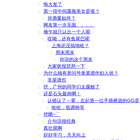
悔大发了
第一排中间露脸美女是谁？
你酒量如何？
网友第一次见面。。。。
俺乍就只认出一个人呢
哎呦，还有鱼尾巴呢
上海还没搞地哈？
周末周末
你说的这个周末
大家犹报琵琶一下
为什么独有老问号拿菜谱作妇人状？
非菜谱也
挖，广州的同学们太腐败了
还是石头最帅啊！
认错认了～晕，左起第一位手插裤袋的GG是
哈哈，低调帅哥
挖晒~```
介句话很经典
真壮观啊
好好学习，天天向上