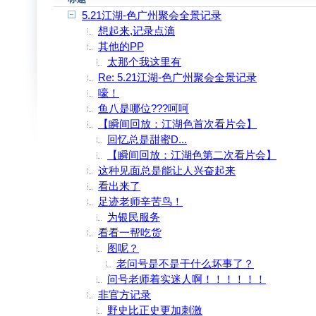
5.21江湖-色广州聚会全景记录
想起来,记录点滴
其他的PP
太那个我这里有
Re: 5.21江湖-色广州聚会全景记录
嚎！
鱼八是哪位???呵呵
【瞬间回放：江湖色首次看片会】
回忆总是甜蜜D...
【瞬间回放：江湖色第二次看片会】
这种见面总是能让人兴奋起来
看出来了
足迹老师辛苦鸟！
为银民服务
看看一帮吃货
图呢？
老问号是不是干什么坏事了？
问号老师着实迷人啊！！！！！！
非官方记录
野史比正史更加刺激