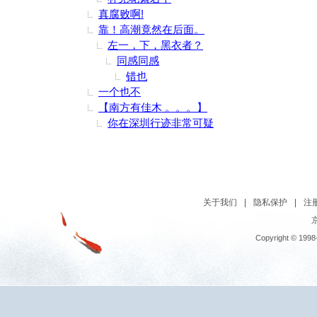
真腐败啊!
靠！高潮竟然在后面。
左一，下，黑衣者？
同感同感
错也
一个也不
【南方有佳木 。。。】
你在深圳行迹非常可疑
关于我们
|
隐私保护
|
注
京
Copyright © 1998