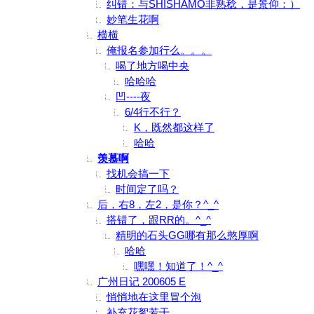
纠错：与SHISHAMO非熟稔，是景仰：）
妙笔生花啊
横横
俺报名参加行么。。。
喝了地方喝中央
哈哈哈
凹----夜
6/4行不行？
K，既然都这样了
哈哈
羡慕啊
找机会搞一下
时间定了吗？
后，右8，左2，是你？^_^
搭错了，跟RR的。^_^
精明的石头GG哪有那么憨厚啊
哈哈
嘿嘿！知道了！^_^
广州日记 200605 E
悄悄地在这里冒个泡
补充花絮若干