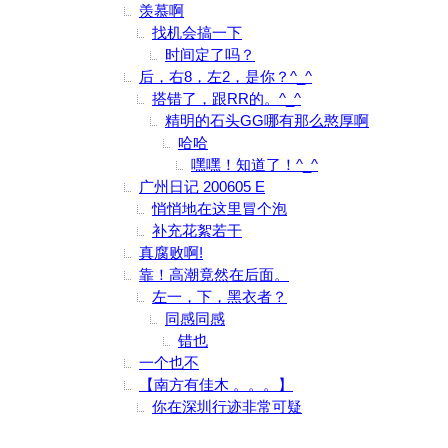
羡慕啊
找机会搞一下
时间定了吗？
后，右8，左2，是你？^_^
搭错了，跟RR的。^_^
精明的石头GG哪有那么憨厚啊
哈哈
嘿嘿！知道了！^_^
广州日记 200605 E
悄悄地在这里冒个泡
补充花絮若干
真腐败啊!
靠！高潮竟然在后面。
左一，下，黑衣者？
同感同感
错也
一个也不
【南方有佳木 。。。】
你在深圳行迹非常可疑