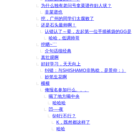
为什么独有老问号拿菜谱作妇人状？
非菜谱也
挖，广州的同学们太腐败了
还是石头最帅啊！
认错认了～晕，左起第一位手插裤袋的GG是
哈哈，低调帅哥
挖晒~```
介句话很经典
真壮观啊
好好学习，天天向上
纠错：与SHISHAMO非熟稔，是景仰：）
妙笔生花啊
横横
俺报名参加行么。。。
喝了地方喝中央
哈哈哈
凹----夜
6/4行不行？
K，既然都这样了
哈哈