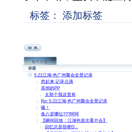
标签：
添加标签
相关回复
标题
5.21江湖-色广州聚会全景记录
想起来,记录点滴
其他的PP
太那个我这里有
Re: 5.21江湖-色广州聚会全景记录
嚎！
鱼八是哪位???呵呵
【瞬间回放：江湖色首次看片会】
回忆总是甜蜜D...