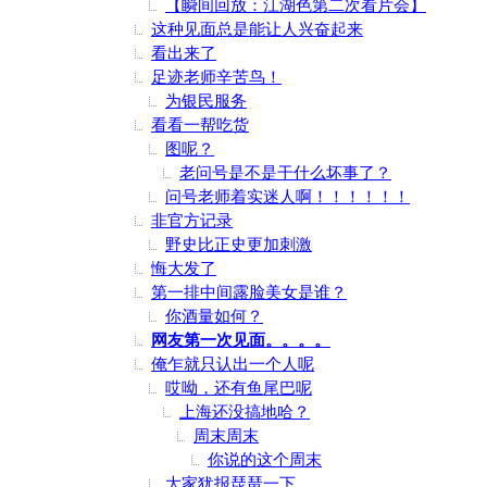
【瞬间回放：江湖色第二次看片会】
这种见面总是能让人兴奋起来
看出来了
足迹老师辛苦鸟！
为银民服务
看看一帮吃货
图呢？
老问号是不是干什么坏事了？
问号老师着实迷人啊！！！！！！
非官方记录
野史比正史更加刺激
悔大发了
第一排中间露脸美女是谁？
你酒量如何？
网友第一次见面。。。。
俺乍就只认出一个人呢
哎呦，还有鱼尾巴呢
上海还没搞地哈？
周末周末
你说的这个周末
大家犹报琵琶一下