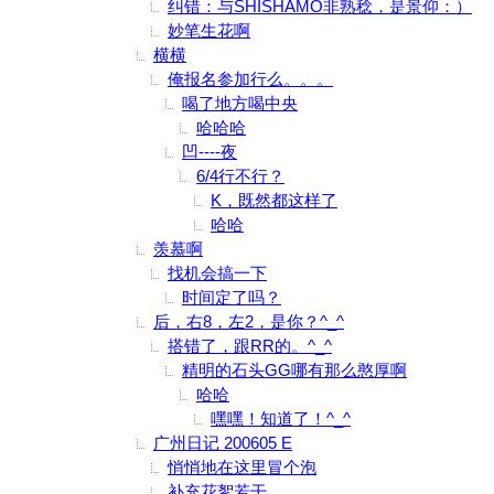
纠错：与SHISHAMO非熟稔，是景仰：）
妙笔生花啊
横横
俺报名参加行么。。。
喝了地方喝中央
哈哈哈
凹----夜
6/4行不行？
K，既然都这样了
哈哈
羡慕啊
找机会搞一下
时间定了吗？
后，右8，左2，是你？^_^
搭错了，跟RR的。^_^
精明的石头GG哪有那么憨厚啊
哈哈
嘿嘿！知道了！^_^
广州日记 200605 E
悄悄地在这里冒个泡
补充花絮若干