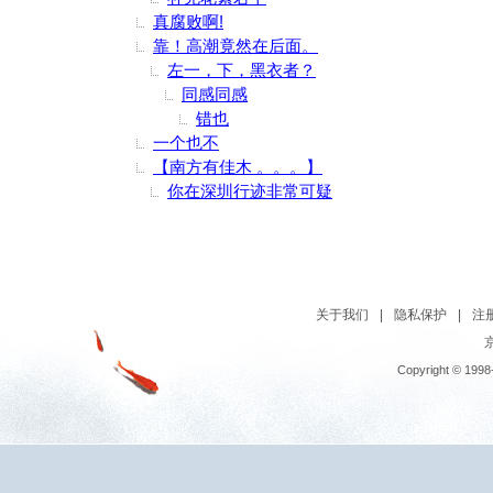
真腐败啊!
靠！高潮竟然在后面。
左一，下，黑衣者？
同感同感
错也
一个也不
【南方有佳木 。。。】
你在深圳行迹非常可疑
关于我们
|
隐私保护
|
注
京
Copyright © 1998