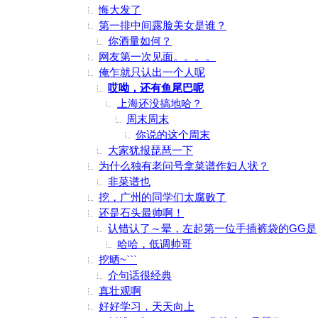
悔大发了
第一排中间露脸美女是谁？
你酒量如何？
网友第一次见面。。。。
俺乍就只认出一个人呢
哎呦，还有鱼尾巴呢
上海还没搞地哈？
周末周末
你说的这个周末
大家犹报琵琶一下
为什么独有老问号拿菜谱作妇人状？
非菜谱也
挖，广州的同学们太腐败了
还是石头最帅啊！
认错认了～晕，左起第一位手插裤袋的GG是
哈哈，低调帅哥
挖晒~```
介句话很经典
真壮观啊
好好学习，天天向上