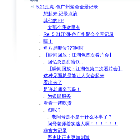
5.21江湖-色广州聚会全景记录
想起来,记录点滴
其他的PP
太那个我这里有
Re: 5.21江湖-色广州聚会全景记录
嚎！
鱼八是哪位???呵呵
【瞬间回放：江湖色首次看片会】
回忆总是甜蜜D...
【瞬间回放：江湖色第二次看片会】
这种见面总是能让人兴奋起来
看出来了
足迹老师辛苦鸟！
为银民服务
看看一帮吃货
图呢？
老问号是不是干什么坏事了？
问号老师着实迷人啊！！！！！！
非官方记录
野史比正史更加刺激