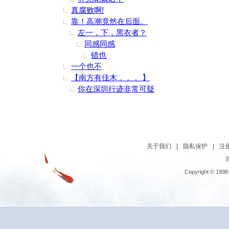
真腐败啊!
靠！高潮竟然在后面。
左一，下，黑衣者？
同感同感
错也
一个也不
【南方有佳木 。。。】
你在深圳行迹非常可疑
关于我们
|
隐私保护
|
注
京
Copyright © 1998