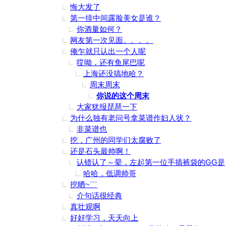
悔大发了
第一排中间露脸美女是谁？
你酒量如何？
网友第一次见面。。。。
俺乍就只认出一个人呢
哎呦，还有鱼尾巴呢
上海还没搞地哈？
周末周末
你说的这个周末
大家犹报琵琶一下
为什么独有老问号拿菜谱作妇人状？
非菜谱也
挖，广州的同学们太腐败了
还是石头最帅啊！
认错认了～晕，左起第一位手插裤袋的GG是
哈哈，低调帅哥
挖晒~```
介句话很经典
真壮观啊
好好学习，天天向上