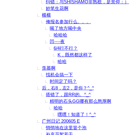
纠错：与SHISHAMO非熟稔，是景仰：）
妙笔生花啊
横横
俺报名参加行么。。。
喝了地方喝中央
哈哈哈
凹----夜
6/4行不行？
K，既然都这样了
哈哈
羡慕啊
找机会搞一下
时间定了吗？
后，右8，左2，是你？^_^
搭错了，跟RR的。^_^
精明的石头GG哪有那么憨厚啊
哈哈
嘿嘿！知道了！^_^
广州日记 200605 E
悄悄地在这里冒个泡
补充花絮若干