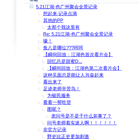
5.21江湖-色广州聚会全景记录
想起来,记录点滴
其他的PP
太那个我这里有
Re: 5.21江湖-色广州聚会全景记录
嚎！
鱼八是哪位???呵呵
【瞬间回放：江湖色首次看片会】
回忆总是甜蜜D...
【瞬间回放：江湖色第二次看片会】
这种见面总是能让人兴奋起来
看出来了
足迹老师辛苦鸟！
为银民服务
看看一帮吃货
图呢？
老问号是不是干什么坏事了？
问号老师着实迷人啊！！！！！！
非官方记录
野史比正史更加刺激