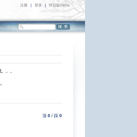
注册
|
登录
|
怀旧版Alpha
氓。。。
玩。
顶
0
/
踩
0