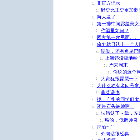
非官方记录
野史比正史更加刺
悔大发了
第一排中间露脸美女
你酒量如何？
网友第一次见面。。
俺乍就只认出一个人
哎呦，还有鱼尾巴
上海还没搞地哈
周末周末
你说的这个
大家犹报琵琶一下
为什么独有老问号拿
非菜谱也
挖，广州的同学们太
还是石头最帅啊！
认错认了～晕，左
哈哈，低调帅哥
挖晒~```
介句话很经典