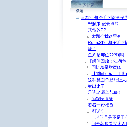
相关回复
标题
5.21江湖-色广州聚会全
想起来,记录点滴
其他的PP
太那个我这里有
Re: 5.21江湖-色
嚎！
鱼八是哪位???呵呵
【瞬间回放：江湖色
回忆总是甜蜜D...
【瞬间回放：江湖
这种见面总是能让人
看出来了
足迹老师辛苦鸟！
为银民服务
看看一帮吃货
图呢？
老问号是不是干
问号老师着实迷人