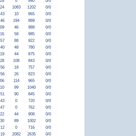
:28
0
840
0/0
:24
1083
1202
0/0
:43
10
865
0/0
:46
194
889
0/0
:09
46
988
0/0
:16
58
985
0/0
:57
88
922
0/0
:40
48
780
0/0
:19
44
875
0/0
:28
108
843
0/0
:56
18
757
0/0
:56
26
823
0/0
:06
114
965
0/0
:10
99
1040
0/0
:51
90
845
0/0
:43
0
720
0/0
:47
0
762
0/0
:22
44
908
0/0
:30
89
1002
0/0
:12
0
716
0/0
:19
2082
2635
0/0