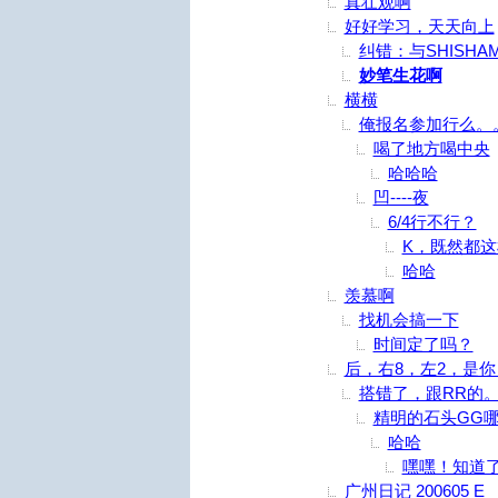
真壮观啊
好好学习，天天向上
纠错：与SHISH
妙笔生花啊
横横
俺报名参加行么。
喝了地方喝中央
哈哈哈
凹----夜
6/4行不行？
K，既然都这
哈哈
羡慕啊
找机会搞一下
时间定了吗？
后，右8，左2，是你？
搭错了，跟RR的。^
精明的石头GG
哈哈
嘿嘿！知道了
广州日记 200605 E