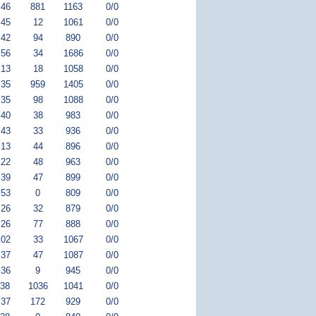
:46
881
1163
0/0
:45
12
1061
0/0
:42
94
890
0/0
:56
34
1686
0/0
:13
18
1058
0/0
:35
959
1405
0/0
:35
98
1088
0/0
:40
38
983
0/0
:43
33
936
0/0
:13
44
896
0/0
:22
48
963
0/0
:39
47
899
0/0
:53
0
809
0/0
:26
32
879
0/0
:26
77
888
0/0
:02
33
1067
0/0
:37
47
1087
0/0
:36
9
945
0/0
:38
1036
1041
0/0
:37
172
929
0/0