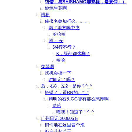
纠错：与SHISHAMO非熟稔，是景仰：）
妙笔生花啊
横横
俺报名参加行么。。。
喝了地方喝中央
哈哈哈
凹----夜
6/4行不行？
K，既然都这样了
哈哈
羡慕啊
找机会搞一下
时间定了吗？
后，右8，左2，是你？^_^
搭错了，跟RR的。^_^
精明的石头GG哪有那么憨厚啊
哈哈
嘿嘿！知道了！^_^
广州日记 200605 E
悄悄地在这里冒个泡
补充花絮若干