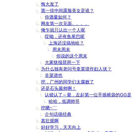
悔大发了
第一排中间露脸美女是谁？
你酒量如何？
网友第一次见面。。。。
俺乍就只认出一个人呢
哎呦，还有鱼尾巴呢
上海还没搞地哈？
周末周末
你说的这个周末
大家犹报琵琶一下
为什么独有老问号拿菜谱作妇人状？
非菜谱也
挖，广州的同学们太腐败了
还是石头最帅啊！
认错认了～晕，左起第一位手插裤袋的GG是
哈哈，低调帅哥
挖晒~```
介句话很经典
真壮观啊
好好学习，天天向上