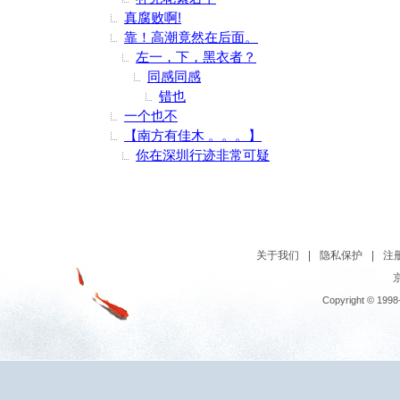
真腐败啊!
靠！高潮竟然在后面。
左一，下，黑衣者？
同感同感
错也
一个也不
【南方有佳木 。。。】
你在深圳行迹非常可疑
关于我们
|
隐私保护
|
注
京
Copyright © 1998