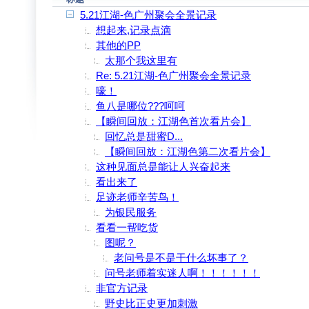
5.21江湖-色广州聚会全景记录
想起来,记录点滴
其他的PP
太那个我这里有
Re: 5.21江湖-色广州聚会全景记录
嚎！
鱼八是哪位???呵呵
【瞬间回放：江湖色首次看片会】
回忆总是甜蜜D...
【瞬间回放：江湖色第二次看片会】
这种见面总是能让人兴奋起来
看出来了
足迹老师辛苦鸟！
为银民服务
看看一帮吃货
图呢？
老问号是不是干什么坏事了？
问号老师着实迷人啊！！！！！！
非官方记录
野史比正史更加刺激