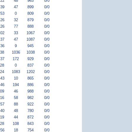
:22
48
963
0/0
:39
47
899
0/0
:53
0
809
0/0
:26
32
879
0/0
:26
77
888
0/0
:02
33
1067
0/0
:37
47
1087
0/0
:36
9
945
0/0
:38
1036
1038
0/0
:37
172
929
0/0
:28
0
837
0/0
:24
1083
1202
0/0
:43
10
865
0/0
:46
194
886
0/0
:09
46
988
0/0
:16
58
982
0/0
:57
88
922
0/0
:40
48
780
0/0
:19
44
872
0/0
:28
108
843
0/0
:56
18
754
0/0