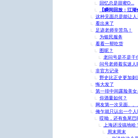
回忆总是甜蜜D...
【瞬间回放：江湖
这种见面总是能让人
看出来了
足迹老师辛苦鸟！
为银民服务
看看一帮吃货
图呢？
老问号是不是干
问号老师着实迷人
非官方记录
野史比正史更加刺
悔大发了
第一排中间露脸美女
你酒量如何？
网友第一次见面。。
俺乍就只认出一个人
哎呦，还有鱼尾巴
上海还没搞地哈
周末周末