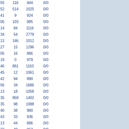
:55
116
944
0/0
:52
514
1025
0/0
:41
9
924
0/0
:05
103
995
0/0
:14
84
1116
0/0
:34
54
2779
0/0
:13
146
1012
0/0
:27
15
1296
0/0
:05
16
886
0/0
:19
0
979
0/0
:46
881
1163
0/0
:45
12
1061
0/0
:42
94
890
0/0
:56
34
1686
0/0
:13
18
1058
0/0
:35
959
1402
0/0
:35
98
1088
0/0
:40
38
980
0/0
:43
33
936
0/0
:13
44
896
0/0