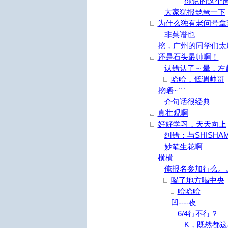
你说的这个
大家犹报琵琶一下
为什么独有老问号拿
非菜谱也
挖，广州的同学们太
还是石头最帅啊！
认错认了～晕，左
哈哈，低调帅哥
挖晒~```
介句话很经典
真壮观啊
好好学习，天天向上
纠错：与SHISH
妙笔生花啊
横横
俺报名参加行么。
喝了地方喝中央
哈哈哈
凹----夜
6/4行不行？
K，既然都这