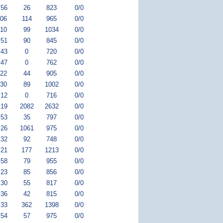
:56
26
823
0/0
:06
114
965
0/0
:10
99
1034
0/0
:51
90
845
0/0
:43
0
720
0/0
:47
0
762
0/0
:22
44
905
0/0
:30
89
1002
0/0
:12
0
716
0/0
:19
2082
2632
0/0
:53
35
797
0/0
:26
1061
975
0/0
:32
92
748
0/0
:21
177
1213
0/0
:58
79
955
0/0
:23
85
856
0/0
:30
55
817
0/0
:36
42
815
0/0
:33
362
1398
0/0
:54
57
975
0/0