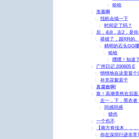
哈哈
羡慕啊
找机会搞一下
时间定了吗？
后，右8，左2，是你？
搭错了，跟RR的。^
精明的石头GG
哈哈
嘿嘿！知道了
广州日记 200605 E
悄悄地在这里冒个
补充花絮若干
真腐败啊!
靠！高潮竟然在后面
左一，下，黑衣者
同感同感
错也
一个也不
【南方有佳木 。。
你在深圳行迹非常