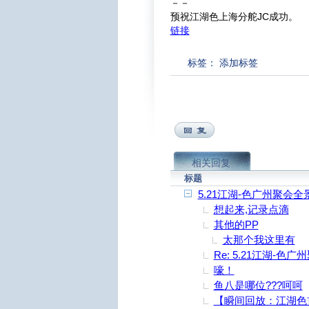
－－
预祝江湖色上海分舵JC成功。
链接
标签：
添加标签
相关回复
标题
5.21江湖-色广州聚会全
想起来,记录点滴
其他的PP
太那个我这里有
Re: 5.21江湖-色
嚎！
鱼八是哪位???呵呵
【瞬间回放：江湖色